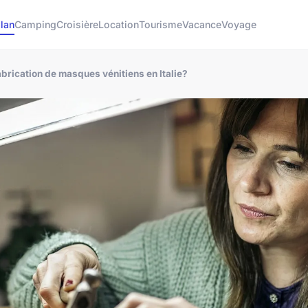
lan
Camping
Croisière
Location
Tourisme
Vacance
Voyage
abrication de masques vénitiens en Italie?