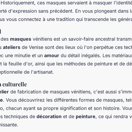
 Historiquement, ces masques servaient à masquer l'identité
erté d'expression sans précédent. En vous plongeant dans 
ous vous connectez à une tradition qui transcende les généra
l
r des
masques
vénitiens est un savoir-faire ancestral trans
es
ateliers
de Venise sont des lieux où l'on perpétue ces tec
vec une minutie et un
amour
du détail inégalés. Les matériau
 la feuille d'or, ainsi que les méthodes de peinture et de dé
tionnelle de l'artisanat.
 culturelle
elier
de fabrication de masques vénitiens, c'est aussi s'imm
ne
. Vous découvrirez les différentes formes de masques, tels
lto, chacun ayant sa propre signification et son histoire. Vo
ses techniques de
décoration
et de
peinture
, ce qui rendra 
hissante.