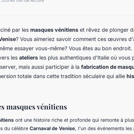
n 2024
6 min de lecture
ciné par les
masques vénitiens
et rêvez de plonger d
Venise
? Vous aimeriez savoir comment ces œuvres d'a
 même essayer vous-même? Vous êtes au bon endroit. C
vers les
ateliers
les plus authentiques d'Italie où vous
erver, mais aussi participer à la
fabrication de masq
ersion totale dans cette tradition séculaire qui allie
his
des masques vénitiens
itiens
ont une histoire riche et profonde qui remonte à plusi
es du célèbre
Carnaval de Venise
, l'un des événements les 