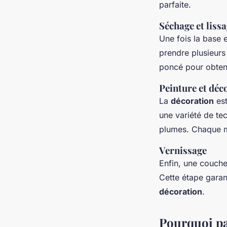
parfaite.
Séchage et liss
Une fois la base 
prendre plusieurs
poncé pour obteni
Peinture et déc
La
décoration
est
une variété de tec
plumes. Chaque m
Vernissage
Enfin, une couche
Cette étape garan
décoration
.
Pourquoi par