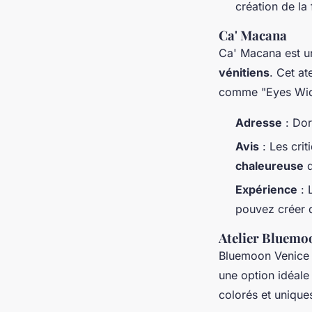
création de la
Ca' Macana
Ca' Macana est u
vénitiens
. Cet at
comme "Eyes Wide
Adresse
: Dor
Avis
: Les crit
chaleureuse
d
Expérience
: 
pouvez créer d
Atelier Bluemo
Bluemoon Venice
une option idéale
colorés et unique