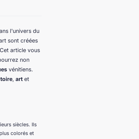
ans l'univers du
rt sont créées
et article vous
 pourrez non
ues
vénitiens.
toire
,
art
et
eurs siècles. Ils
plus colorés et