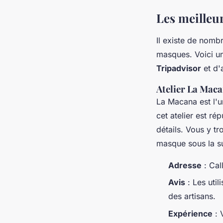
Les meilleur
Il existe de nom
masques. Voici un
Tripadvisor
et d'a
Atelier La Mac
La Macana est l'
cet atelier est ré
détails. Vous y t
masque sous la su
Adresse
: Cal
Avis
: Les util
des artisans.
Expérience
: 