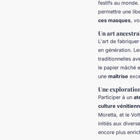
festifs au monde.
permettre une lib
ces masques
, v
Un art ancestra
L'art de fabrique
en génération. L
traditionnelles a
le papier mâché et
une
maîtrise
excep
Une exploration
Participer à un
at
culture vénitien
Moretta, et le Vo
initiés aux diver
encore plus enric