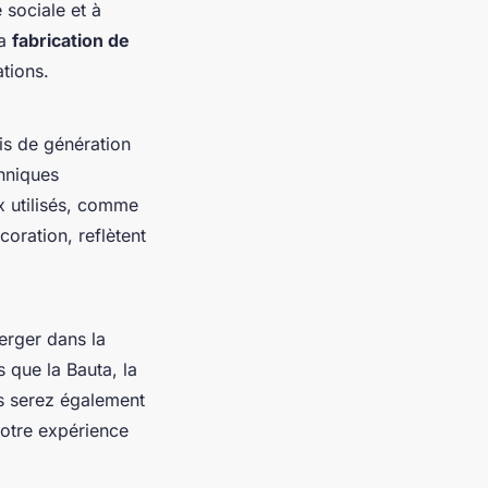
 sociale et à
la
fabrication de
tions.
mis de génération
hniques
x utilisés, comme
coration, reflètent
erger dans la
 que la Bauta, la
us serez également
votre expérience