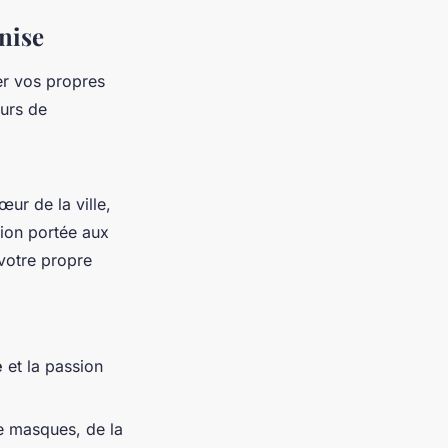
enise
r vos propres
eurs de
ur de la ville,
tion portée aux
votre propre
é
et la passion
e masques, de la