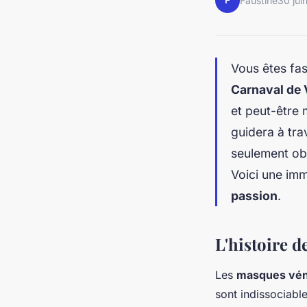
F
Faustine
30 jui
Vous êtes fas
Carnaval de 
et peut-être
guidera à tra
seulement obs
Voici une imm
passion
.
L'histoire 
Les
masques vén
sont indissociabl