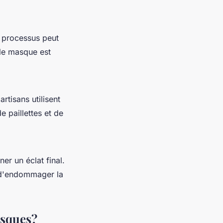
e processus peut
 le masque est
rtisans utilisent
e paillettes et de
er un éclat final.
e d'endommager la
asques?