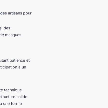
é des artisans pour
si des
s de masques.
itant patience et
ticipation à un
te technique
structure solide.
 a une forme