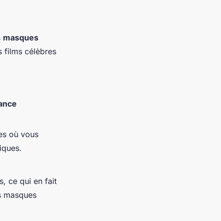
s
masques
s films célèbres
ance
es où vous
iques.
s, ce qui en fait
es masques