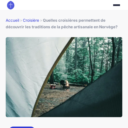
Accueil
›
Croisière
›
Quelles croisières permettent de
découvrir les traditions de la pêche artisanale en Norvège?